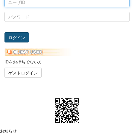
ー
ザ
パ
ID
ス
ワ
ー
ド
IDをお持ちでない方
お知らせ